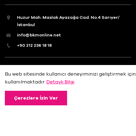
Huzur Mah. Maslak Ayazağa Cad. No.4 Sarıyer/
İstanbul
info@bkmonline.net
+90 212 236 18 18
Gizlilik Politikası
Kullanım Koşulları
Çerez Politikası
Bu web sitesinde kullanıcı deneyiminizi geliştirmek için
kullanılmaktadır.
Detaylı Bilgi
Çerezlere İzin Ver
©2022 Beşiktaş Kültür Merkezi
Madde 22