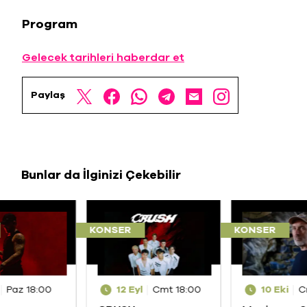
Program
Gelecek tarihleri haberdar et
Paylaş
Bunlar da İlginizi Çekebilir
KONSER
KONSER
Paz 18:00
12 Eyl
Cmt 18:00
10 Eki
C