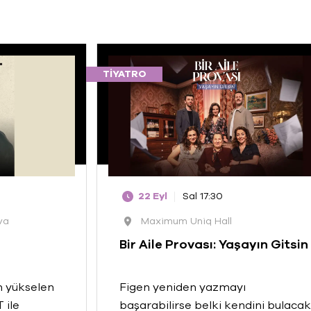
TIYATRO
22 Eyl
Sal 17:30
va
Maximum Uniq Hall
Bir Aile Provası: Yaşayın Gitsin
n yükselen
Figen yeniden yazmayı
 ile
başarabilirse belki kendini bulacak