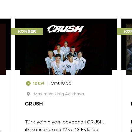
KONSER
KO
12 Eyl
Cmt 18:00
Maximum Uniq Açıkhava
CRUSH
Türkiye’nin yeni boyband’i CRUSH,
.
ilk konserleri ile 12 ve 13 Eylül’de