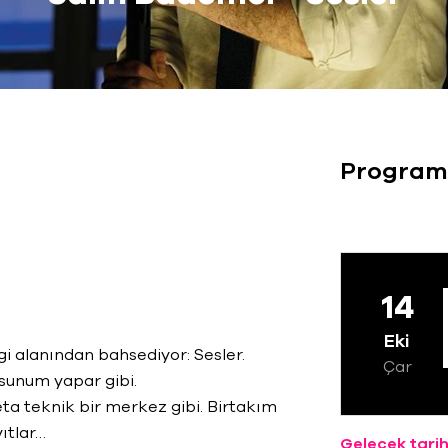
Program
14
Eki
gi alanından bahsediyor: Sesler.
Çar
sunum yapar gibi.
a teknik bir merkez gibi. Birtakım
yıtlar…
Gelecek tarih