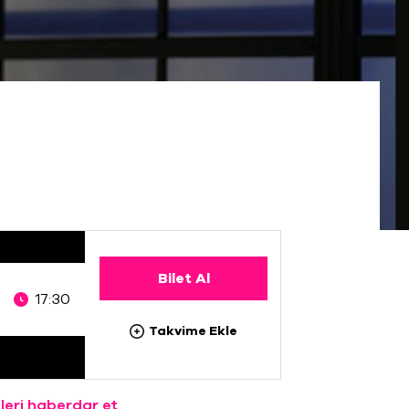
Bilet Al
17:30
Takvime Ekle
leri haberdar et