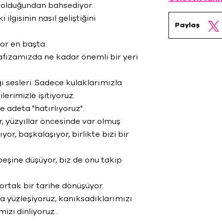
ip olduğundan bahsediyor.
lgisinin nasıl geliştiğini
Paylaş
yor en başta.
hafızamızda ne kadar önemli bir yeri
ğı sesleri. Sadece kulaklarımızla
lerimizle işitiyoruz.
 adeta "hatırlıyoruz".
, yüzyıllar öncesinde var olmuş
ıyor, başkalaşıyor, birlikte bizi bir
peşine düşüyor, biz de onu takip
 ortak bir tarihe dönüşüyor.
la yüzleşiyoruz, kanıksadıklarımızı
izi dinliyoruz...