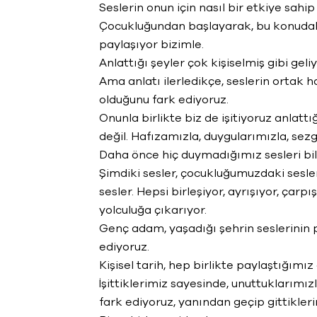
Seslerin onun için nasıl bir etkiye sah
Çocukluğundan başlayarak, bu konudaki i
paylaşıyor bizimle.
Anlattığı şeyler çok kişiselmiş gibi geli
Ama anlatı ilerledikçe, seslerin ortak 
olduğunu fark ediyoruz.
Onunla birlikte biz de işitiyoruz anlattı
değil. Hafızamızla, duygularımızla, sezgi
Daha önce hiç duymadığımız sesleri bile
Şimdiki sesler, çocukluğumuzdaki sesler
sesler. Hepsi birleşiyor, ayrışıyor, çarpış
yolculuğa çıkarıyor.
Genç adam, yaşadığı şehrin seslerinin 
ediyoruz.
Kişisel tarih, hep birlikte paylaştığımız
İşittiklerimiz sayesinde, unuttuklarımız
fark ediyoruz, yanından geçip gittiklerim