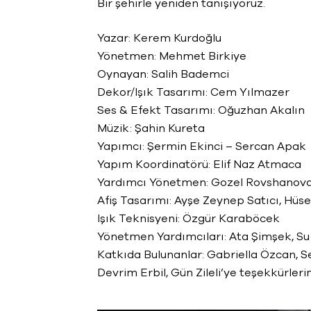
Bir şehirle yeniden tanışıyoruz.
Yazar: Kerem Kurdoğlu
Yönetmen: Mehmet Birkiye
Oynayan: Salih Bademci
Dekor/Işık Tasarımı: Cem Yılmazer
Ses & Efekt Tasarımı: Oğuzhan Akalın
Müzik: Şahin Kureta
Yapımcı: Şermin Ekinci – Sercan Apak
Yapım Koordinatörü: Elif Naz Atmaca
Yardımcı Yönetmen: Gozel Rovshanov
Afiş Tasarımı: Ayşe Zeynep Satıcı, Hü
Işık Teknisyeni: Özgür Karaböcek
Yönetmen Yardımcıları: Ata Şimşek, S
Katkıda Bulunanlar: Gabriella Özcan, S
Devrim Erbil, Gün Zileli’ye teşekkürleri