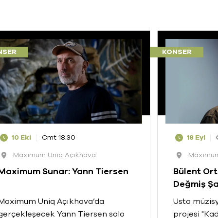
NSER
KONSER
10 Eki
Cmt 18:30
18 Eyl
Maximum Uniq Açıkhava
Maximum
Maximum Sunar: Yann Tiersen
Bülent Ort
Değmiş Şa
Maximum Uniq Açıkhava’da
Usta müzisy
gerçekleşecek Yann Tiersen solo
projesi "Ka