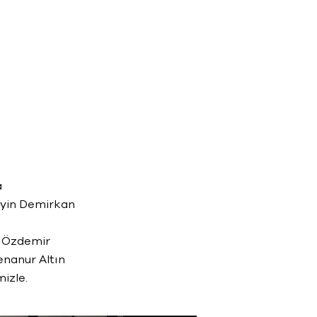
a
seyin Demirkan
u Özdemir
enanur Altın
mizle.