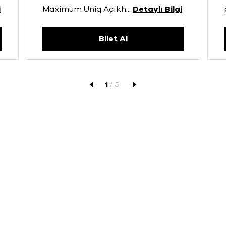
i
Maximum Uniq Açıkh
...
Detaylı Bilgi
Bilet Al
1
/
5