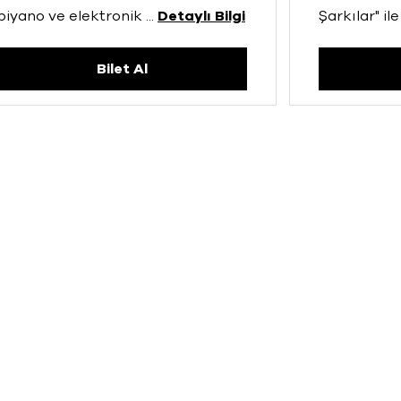
piyano ve elektronik
...
Detaylı Bilgi
Şarkılar" ile
Bilet Al