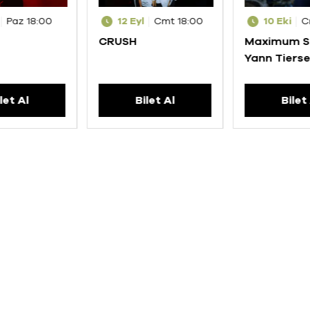
Paz 18:00
12 Eyl
Cmt 18:00
10 Eki
C
CRUSH
Maximum S
Yann Tiers
let Al
Bilet Al
Bilet