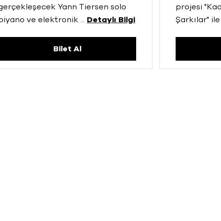
gerçekleşecek Yann Tiersen solo
projesi "Ka
piyano ve elektronik
...
Detaylı Bilgi
Şarkılar" ile
Bilet Al