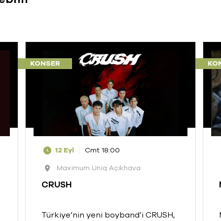
KONSER
KO
12 Eyl
Cmt 18:00
Maximum Uniq Açıkhava
CRUSH
Türkiye’nin yeni boyband’i CRUSH,