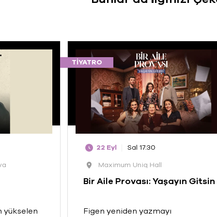
TIYATRO
22 Eyl
Sal 17:30
va
Maximum Uniq Hall
Bir Aile Provası: Yaşayın Gitsin
n yükselen
Figen yeniden yazmayı