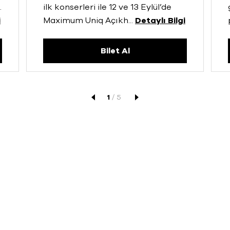
.
ilk konserleri ile 12 ve 13 Eylül’de
i
Maximum Uniq Açıkh
...
Detaylı Bilgi
Bilet Al
1
/
5