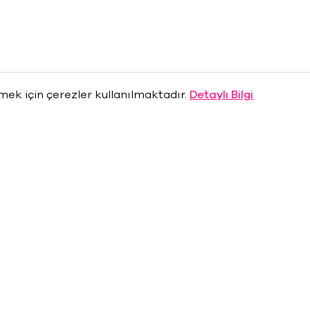
rmek için çerezler kullanılmaktadır.
Detaylı Bilgi
Hakkımızda
Basın Odası
Sponsorlar
Sıkça Sorulan Sorular
ine
Maximum Uniq’te İş Bankas
da
Ayrıcalıkları