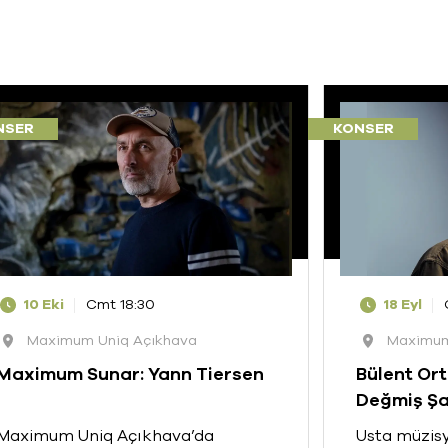
NSER
KONSER
10 Eki
Cmt 18:30
18 Eyl
Maximum Uniq Açıkhava
Maximum
Maximum Sunar: Yann Tiersen
Bülent Ort
Değmiş Şa
Maximum Uniq Açıkhava’da
Usta müzisy