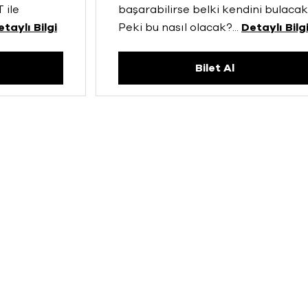
 ile
başarabilirse belki kendini bulacak
etaylı Bilgi
Peki bu nasıl olacak?
...
Detaylı Bilg
Bilet Al