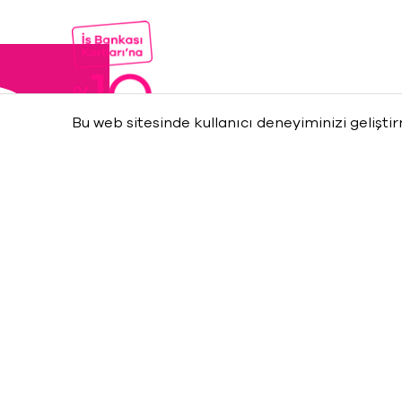
Bu web sitesinde kullanıcı deneyiminizi gelişti
Maximum Uniq e-bültenler
kaydol,
Etkinliklerden
anın