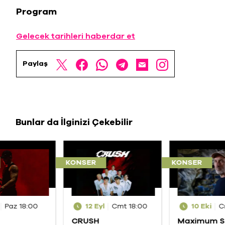
Program
Gelecek tarihleri haberdar et
Paylaş
Bunlar da İlginizi Çekebilir
KONSER
KONSER
Paz 18:00
12 Eyl
Cmt 18:00
10 Eki
C
CRUSH
Maximum S