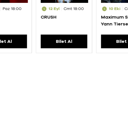
Paz 18:00
12 Eyl
Cmt 18:00
10 Eki
C
CRUSH
Maximum S
Yann Tiers
let Al
Bilet Al
Bilet