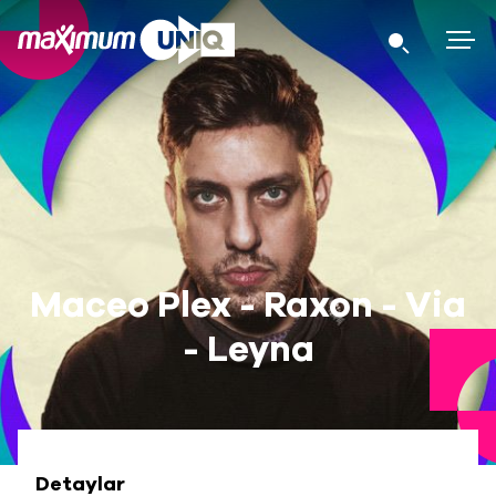
Maceo Plex - Raxon - Via
- Leyna
Detaylar