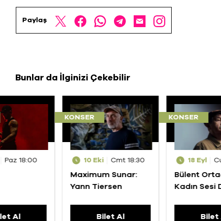
Paylaş
Bunlar da İlginizi Çekebilir
KONSER
KONSER
Paz 18:00
10 Eki
Cmt 18:30
18 Eyl
C
Maximum Sunar:
Bülent Ortaç
Yann Tiersen
Kadın Sesi
Şarkılar
let Al
Bilet Al
Bilet