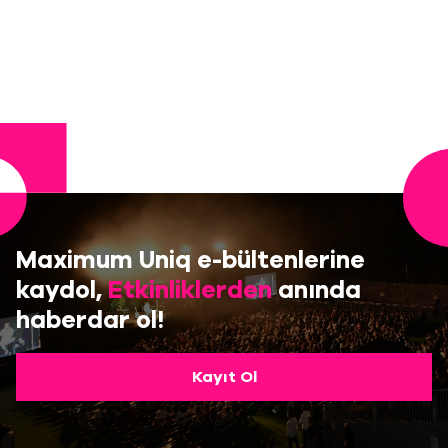
Maximum Uniq e-bültenlerine
kaydol,
Etkinliklerden
anında
haberdar ol!
Kayıt Ol