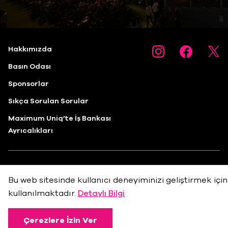
Hakkımızda
Basın Odası
Sponsorlar
Sıkça Sorulan Sorular
Maximum Uniq’te İş Bankası
Ayrıcalıkları
Huzur Mah. Maslak Ayazağa Cad. No.4 Sarıyer/
Bu web sitesinde kullanıcı deneyiminizi geliştirmek için
İstanbul
kullanılmaktadır.
Detaylı Bilgi
info@bkmonline.net
+90 212 236 18 18
Çerezlere İzin Ver