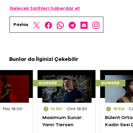
Gelecek tarihleri haberdar et
Paylaş
Bunlar da İlginizi Çekebilir
KONSER
KONSER
Paz 18:00
10 Eki
Cmt 18:30
18 Eyl
C
Maximum Sunar:
Bülent Ortaç
Yann Tiersen
Kadın Sesi
Şarkılar