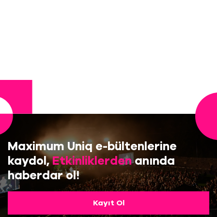
Maximum Uniq e-bültenlerine
kaydol,
Etkinliklerden
anında
haberdar ol!
Kayıt Ol