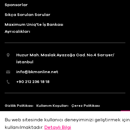
Sponsorlar
Sıkça Sorulan Sorular
Maximum Uniq’te İş Bankası
Ayrıcalıkları
Huzur Mah. Maslak Ayazağa Cad. No.4 Sarıyer/
İstanbul
info@bkmonline.net
+90 212 236 18 18
Gizlilik Politikası
Kullanım Koşulları
Çerez Politikası
Bu web sitesinde kullanıcı deneyiminizi geliştirmek için
kullanılmaktadır.
Detaylı Bilgi