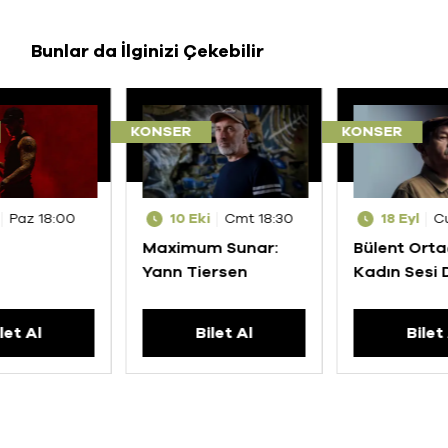
Bunlar da İlginizi Çekebilir
KONSER
KONSER
Paz 18:00
10 Eki
Cmt 18:30
18 Eyl
C
Maximum Sunar:
Bülent Ortaç
Yann Tiersen
Kadın Sesi
Şarkılar
let Al
Bilet Al
Bilet