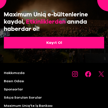
Maximum Uniq e-bültenlerine
kaydol,
Etkinliklerden
anında
haberdar ol!
Kayıt Ol
Hakkımızda
Basın Odası
Sponsorlar
Sıkça Sorulan Sorular
Maximum Uniq’te İş Bankası