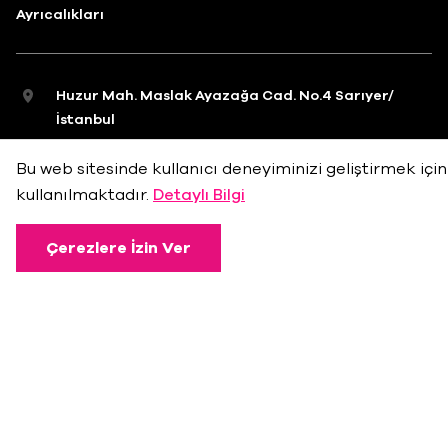
Ayrıcalıkları
Huzur Mah. Maslak Ayazağa Cad. No.4 Sarıyer/
İstanbul
info@bkmonline.net
Bu web sitesinde kullanıcı deneyiminizi geliştirmek için
+90 212 236 18 18
kullanılmaktadır.
Detaylı Bilgi
Çerezlere İzin Ver
Gizlilik Politikası
Kullanım Koşulları
Çerez Politikası