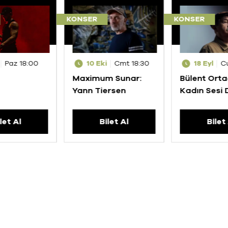
KONSER
KONSER
Paz 18:00
10 Eki
Cmt 18:30
18 Eyl
C
Maximum Sunar:
Bülent Ortaç
Yann Tiersen
Kadın Sesi
Şarkılar
let Al
Bilet Al
Bilet