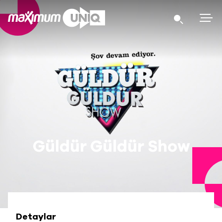
Güldür Güldür Show
Detaylar