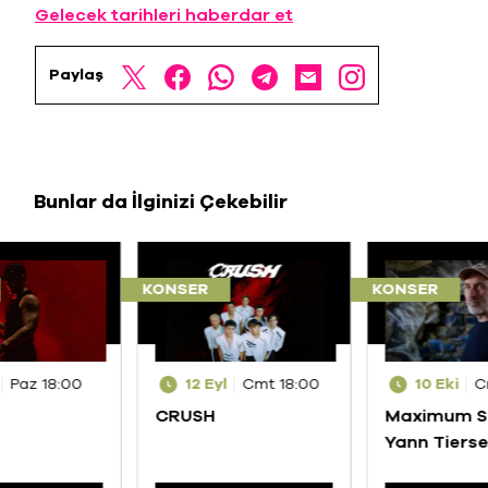
Gelecek tarihleri haberdar et
Paylaş
Bunlar da İlginizi Çekebilir
KONSER
KONSER
Paz 18:00
12 Eyl
Cmt 18:00
10 Eki
C
CRUSH
Maximum S
Yann Tiers