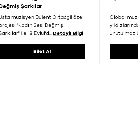
Değmiş Şarkılar
Usta müzisyen Bülent Ortaçgil özel
Global müzi
projesi "Kadın Sesi Değmiş
yıldızların
Şarkılar" ile 18 Eylül’d
...
Detaylı Bilgi
unutulmaz 
Bilet Al