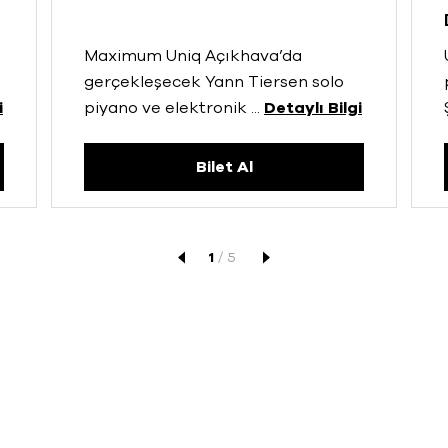
Maximum Uniq Açıkhava’da
gerçekleşecek Yann Tiersen solo
i
piyano ve elektronik
...
Detaylı Bilgi
Bilet Al
1
/
5