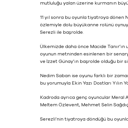
mutluluğu yalan üzerine kurmanın büyüs
11 yıl sonra bu oyunla tiyatroya dönen 
özlemiyle dolu büyükanne rolünü oynu
Serezli ile başrolde.
Ülkemizde daha önce Macide Tanır’ın
oyunun metninden esinlenen bir senaryo
ve İzzet Günay’ın başrolde olduğu bir si
Nedim Saban ise oyunu farklı bir zama
bu yorumuyla Ekin Yazı Dostları Yılın 
Kadroda ayrıca genç oyuncular Meral As
Meltem Özlevent, Mehmet Selin Sağdıç
Serezli’nin tiyatroya döndüğü bu oyunla,