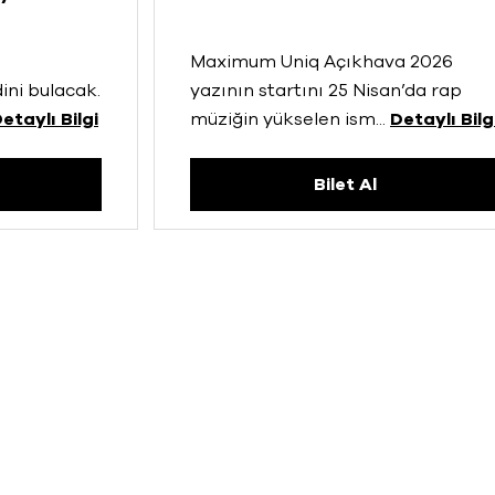
Maximum Uniq Açıkhava 2026
ini bulacak.
yazının startını 25 Nisan’da rap
etaylı Bilgi
müziğin yükselen ism
...
Detaylı Bilg
Bilet Al