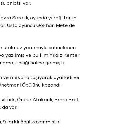
ü anlatılıyor.
Nevra Serezli, oyunda yüreği torun
yor. Usta oyuncu Gökhan Mete de
 unutulmaz yorumuyla sahnelenen
 yazılmış ve bu film Yıldız Kenter
nema klasiği haline gelmişti.
n ve mekana taşıyarak uyarladı ve
Yönetmeni Ödülünü kazandı.
iltürk, Önder Atakanlı, Emre Erol,
 da var.
 9 farklı ödül kazanmıştır.