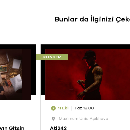
Bunlar da İlginizi Çek
KONSER
11 Eki
Paz 18:00
Maximum Uniq Açıkhava
yın Gitsin
Ati242