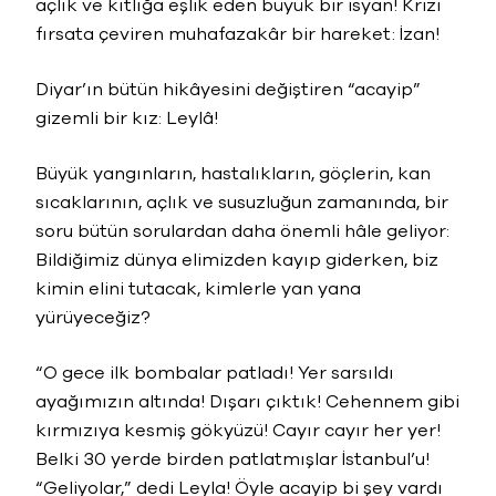
açlık ve kıtlığa eşlik eden büyük bir isyan! Krizi
fırsata çeviren muhafazakâr bir hareket: İzan!
Diyar’ın bütün hikâyesini değiştiren “acayip”
gizemli bir kız: Leylâ!
Büyük yangınların, hastalıkların, göçlerin, kan
sıcaklarının, açlık ve susuzluğun zamanında, bir
soru bütün sorulardan daha önemli hâle geliyor:
Bildiğimiz dünya elimizden kayıp giderken, biz
kimin elini tutacak, kimlerle yan yana
yürüyeceğiz?
“O gece ilk bombalar patladı! Yer sarsıldı
ayağımızın altında! Dışarı çıktık! Cehennem gibi
kırmızıya kesmiş gökyüzü! Cayır cayır her yer!
Belki 30 yerde birden patlatmışlar İstanbul’u!
“Geliyolar,” dedi Leyla! Öyle acayip bi şey vardı