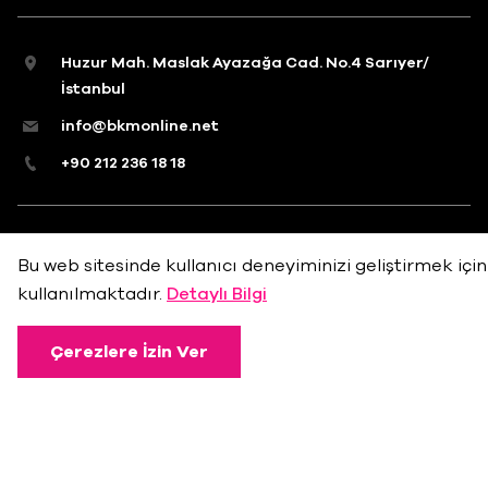
Huzur Mah. Maslak Ayazağa Cad. No.4 Sarıyer/
İstanbul
info@bkmonline.net
+90 212 236 18 18
Gizlilik Politikası
Kullanım Koşulları
Çerez Politikası
Bu web sitesinde kullanıcı deneyiminizi geliştirmek için
kullanılmaktadır.
Detaylı Bilgi
Çerezlere İzin Ver
©2022 Beşiktaş Kültür Merkezi
Madde 22