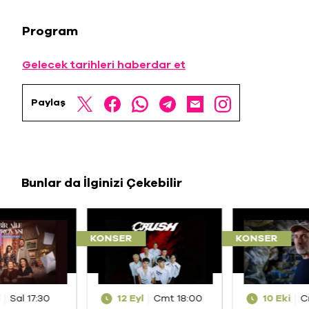
Program
Gelecek tarihleri haberdar et
Paylaş
Bunlar da İlginizi Çekebilir
KONSER
KONSER
l
Sal 17:30
12 Eyl
Cmt 18:00
10 Eki
C