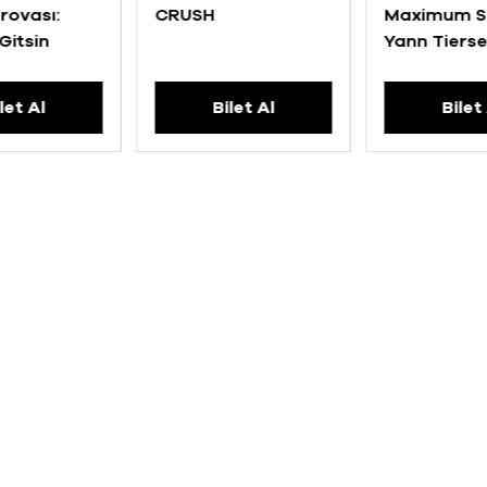
Provası:
CRUSH
Maximum S
Gitsin
Yann Tiers
let Al
Bilet Al
Bilet