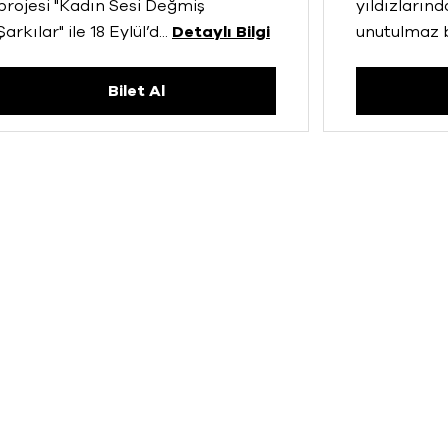
projesi "Kadın Sesi Değmiş
yıldızların
Şarkılar" ile 18 Eylül’d
...
Detaylı Bilgi
unutulmaz 
Bilet Al