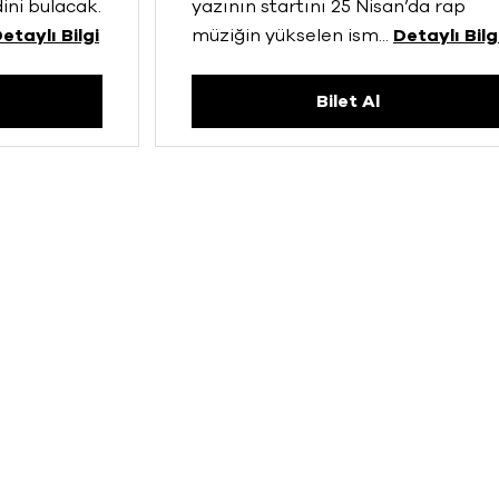
ini bulacak.
yazının startını 25 Nisan’da rap
etaylı Bilgi
müziğin yükselen ism
...
Detaylı Bilg
Bilet Al