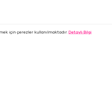
rmek için çerezler kullanılmaktadır.
Detaylı Bilgi
Hakkımızda
Basın Odası
Sponsorlar
Sıkça Sorulan Sorular
ine
Maximum Uniq’te İş Bankas
da
Ayrıcalıkları