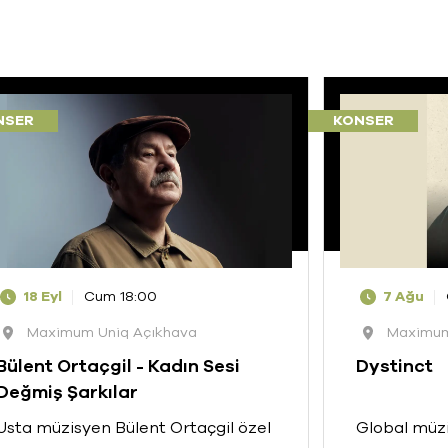
NSER
KONSER
18 Eyl
Cum 18:00
7 Ağu
Maximum Uniq Açıkhava
Maximum
Bülent Ortaçgil - Kadın Sesi
Dystinct
Değmiş Şarkılar
Usta müzisyen Bülent Ortaçgil özel
Global müzi