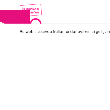
Bu web sitesinde kullanıcı deneyiminizi gelişti
Maximum Uniq e-bültenler
kaydol,
Etkinliklerden
anın