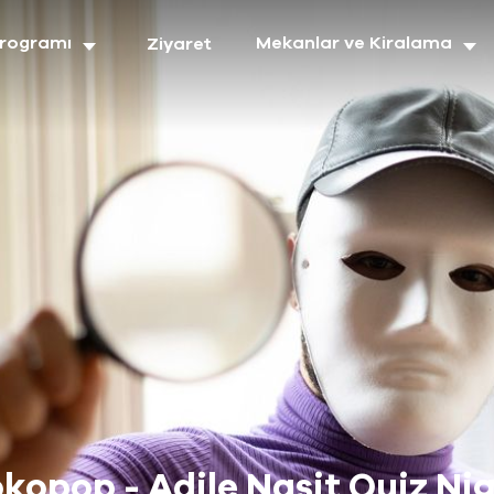
Programı
Mekanlar ve Kiralama
Ziyaret
kopop - Adile Naşit Quiz Ni