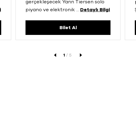
gerçekleşecek Yann Tiersen solo
i
piyano ve elektronik
...
Detaylı Bilgi
Bilet Al
1
/
5