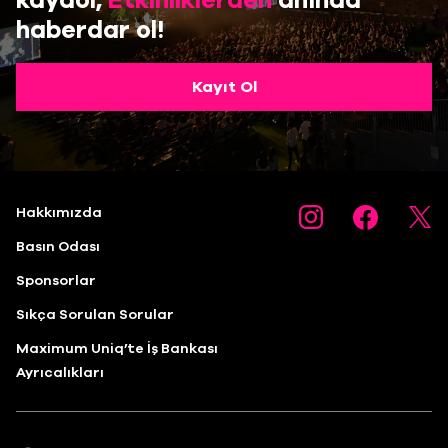
kaydol,
Etkinliklerden
anında
haberdar ol!
Kayıt Ol
Hakkımızda
Basın Odası
Sponsorlar
Sıkça Sorulan Sorular
Maximum Uniq’te İş Bankası
Ayrıcalıkları