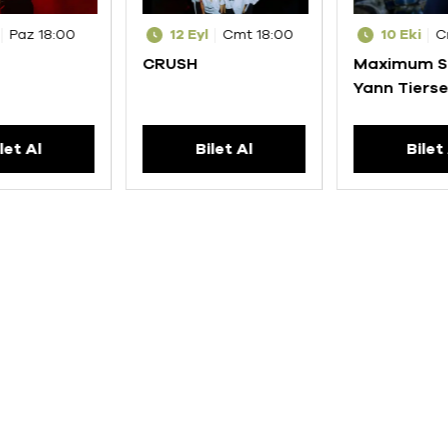
Paz 18:00
12 Eyl
Cmt 18:00
10 Eki
C
CRUSH
Maximum S
Yann Tiers
let Al
Bilet Al
Bilet