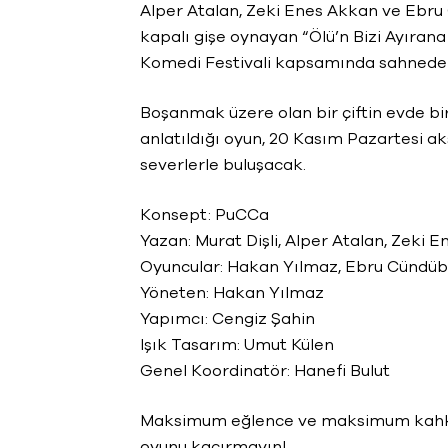
Alper Atalan, Zeki Enes Akkan ve Ebru 
kapalı gişe oynayan “Ölü’n Bizi Ayırana
Komedi Festivali kapsamında sahnede 
Boşanmak üzere olan bir çiftin evde bir
anlatıldığı oyun, 20 Kasım Pazartesi a
severlerle buluşacak.
Konsept: PuCCa
Yazan: Murat Dişli, Alper Atalan, Zeki
Oyuncular: Hakan Yılmaz, Ebru Cündüb
Yöneten: Hakan Yılmaz
Yapımcı: Cengiz Şahin
Işık Tasarım: Umut Külen
Genel Koordinatör: Hanefi Bulut
Maksimum eğlence ve maksimum kahkah
oyunu kaçırmayın!