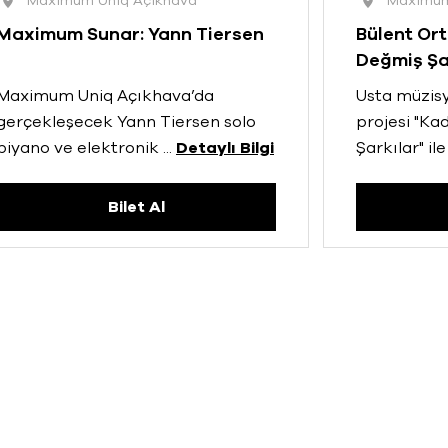
Maximum Uniq Açıkhava
Maximum
Maximum Sunar: Yann Tiersen
Bülent Ort
Değmiş Şa
Maximum Uniq Açıkhava’da
Usta müzisy
gerçekleşecek Yann Tiersen solo
projesi "Ka
piyano ve elektronik
...
Detaylı Bilgi
Şarkılar" ile
Bilet Al