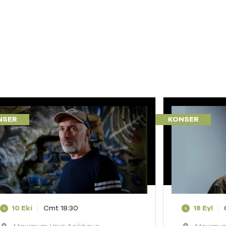
NSER
KONSER
10 Eki
Cmt 18:30
18 Eyl