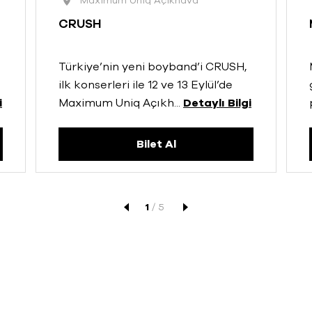
Maximum Uniq Açıkhava
CRUSH
Türkiye’nin yeni boyband’i CRUSH,
ilk konserleri ile 12 ve 13 Eylül’de
i
Maximum Uniq Açıkh
...
Detaylı Bilgi
Bilet Al
1
/
5