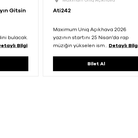
Maximum Uniq Açıkhava
yın Gitsin
Ati242
Maximum Uniq Açıkhava 2026
ini bulacak.
yazının startını 25 Nisan’da rap
etaylı Bilgi
müziğin yükselen ism
...
Detaylı Bilg
Bilet Al