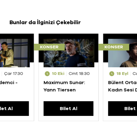
Bunlar da İlginizi Çekebilir
KONSER
KONSER
Çar 17:30
10 Eki
Cmt 18:30
18 Eyl
C
demci -
Maximum Sunar:
Bülent Ortaç
Yann Tiersen
Kadın Sesi
Şarkılar
let Al
Bilet Al
Bilet