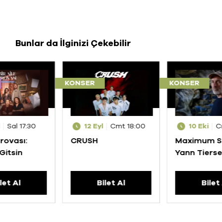
Bunlar da İlginizi Çekebilir
KONSER
KONSER
l
Sal 17:30
12 Eyl
Cmt 18:00
10 Eki
C
Provası:
CRUSH
Maximum S
Gitsin
Yann Tiers
let Al
Bilet Al
Bilet