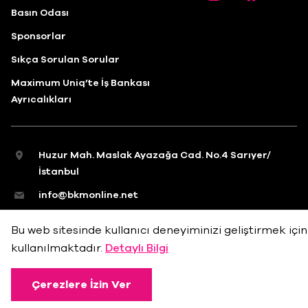
Basın Odası
Sponsorlar
Sıkça Sorulan Sorular
Maximum Uniq’te İş Bankası
Ayrıcalıkları
Huzur Mah. Maslak Ayazağa Cad. No.4 Sarıyer/
İstanbul
info@bkmonline.net
+90 212 236 18 18
Bu web sitesinde kullanıcı deneyiminizi geliştirmek için
kullanılmaktadır.
Detaylı Bilgi
Gizlilik Politikası
Kullanım Koşulları
Çerez Politikası
Çerezlere İzin Ver