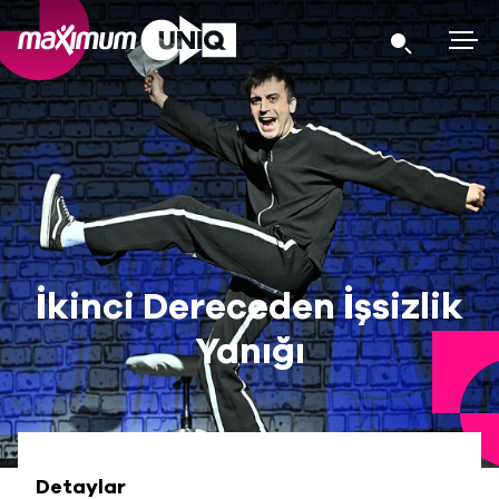
İkinci Dereceden İşsizlik
Yanığı
Detaylar