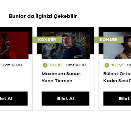
Bunlar da İlginizi Çekebilir
KONSER
KONSER
Paz 18:00
10 Eki
Cmt 18:30
18 Eyl
C
Maximum Sunar:
Bülent Ortaç
Yann Tiersen
Kadın Sesi
Şarkılar
let Al
Bilet Al
Bilet