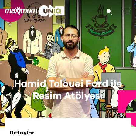
Hamid Tolouei Fard ile
Resim Atölyesi
Detaylar