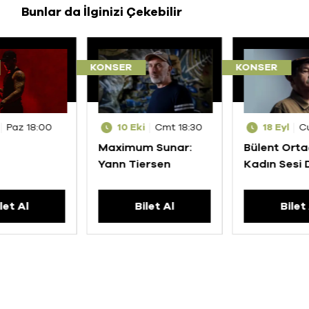
Bunlar da İlginizi Çekebilir
KONSER
KONSER
Paz 18:00
10 Eki
Cmt 18:30
18 Eyl
C
Maximum Sunar:
Bülent Ortaç
Yann Tiersen
Kadın Sesi
Şarkılar
let Al
Bilet Al
Bilet