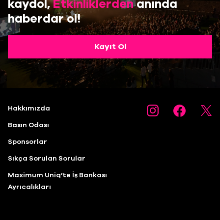
kaydol,
Etkinliklerden
anında
haberdar ol!
Kayıt Ol
Hakkımızda
Basın Odası
Sponsorlar
Sıkça Sorulan Sorular
Maximum Uniq’te İş Bankası
Ayrıcalıkları