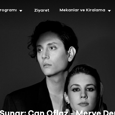
Programı
Mekanlar ve Kiralama
Ziyaret
 Sunar: Can Oflaz - Merve De