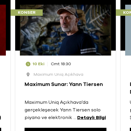
KONSER
KO
10 Eki
Cmt 18:30
Maximum Uniq Açıkhava
Maximum Sunar: Yann Tiersen
Maximum Uniq Açıkhava’da
gerçekleşecek Yann Tiersen solo
i
piyano ve elektronik
...
Detaylı Bilgi