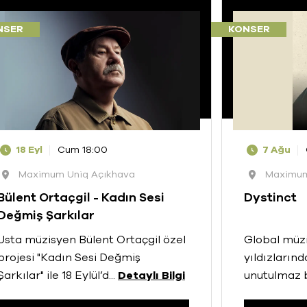
NSER
KONSER
18 Eyl
Cum 18:00
7 Ağu
Maximum Uniq Açıkhava
Maximum
Bülent Ortaçgil - Kadın Sesi
Dystinct
Değmiş Şarkılar
Usta müzisyen Bülent Ortaçgil özel
Global müzi
projesi "Kadın Sesi Değmiş
yıldızların
Şarkılar" ile 18 Eylül’d
...
Detaylı Bilgi
unutulmaz 