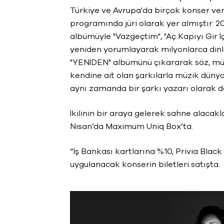
Türkiye ve Avrupa'da birçok konser ve
programında jüri olarak yer almıştır. 2
albümüyle "Vazgeçtim", "Aç Kapıyı Gir İçer
yeniden yorumlayarak milyonlarca dinley
"YENİDEN" albümünü çıkararak söz, m
kendine ait olan şarkılarla müzik düny
aynı zamanda bir şarkı yazarı olarak da
İkilinin bir araya gelerek sahne alacak
Nisan’da Maximum Uniq Box’ta.
“İş Bankası kartlarına %10, Privia Blac
uygulanacak konserin biletleri satışta.