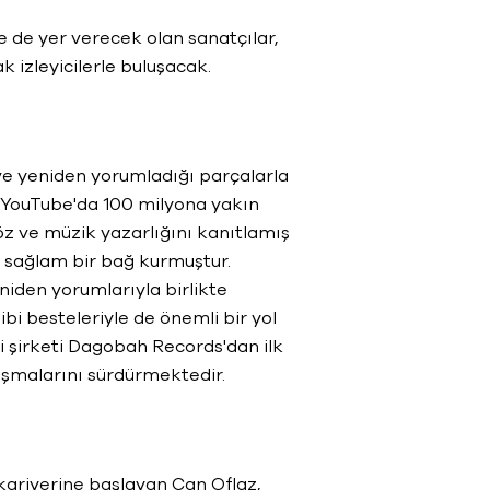
e de yer verecek olan sanatçılar,
k izleyicilerle buluşacak.
ve yeniden yorumladığı parçalarla
r. YouTube'da 100 milyona yakın
z ve müzik yazarlığını kanıtlamış
e sağlam bir bağ kurmuştur.
yeniden yorumlarıyla birlikte
ibi besteleriyle de önemli bir yol
di şirketi Dagobah Records'dan ilk
ışmalarını sürdürmektedir.
 kariyerine başlayan Can Oflaz,