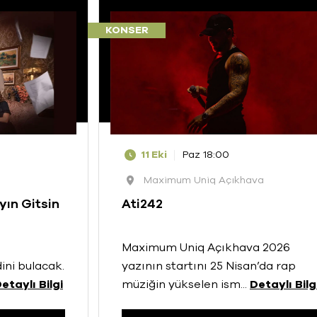
KONSER
11 Eki
Paz 18:00
Maximum Uniq Açıkhava
yın Gitsin
Ati242
Maximum Uniq Açıkhava 2026
ini bulacak.
yazının startını 25 Nisan’da rap
etaylı Bilgi
müziğin yükselen ism
...
Detaylı Bilg