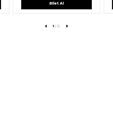
Bilet Al
1
/
5