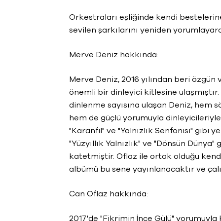
Orkestraları eşliğinde kendi bestelerin
sevilen şarkılarını yeniden yorumlayara
Merve Deniz hakkında:
Merve Deniz, 2016 yılından beri özgün 
önemli bir dinleyici kitlesine ulaşmıştı
dinlenme sayısına ulaşan Deniz, hem sö
hem de güçlü yorumuyla dinleyicileriyl
"Karanfil" ve "Yalnızlık Senfonisi" gibi 
"Yüzyıllık Yalnızlık" ve "Dönsün Dünya" g
katetmiştir. Oflaz ile ortak olduğu ken
albümü bu sene yayınlanacaktır ve çal
Can Oflaz hakkında:
2017'de "Fikrimin İnce Gülü" yorumuyla