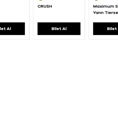
CRUSH
Maximum S
Yann Tiers
let Al
Bilet Al
Bilet