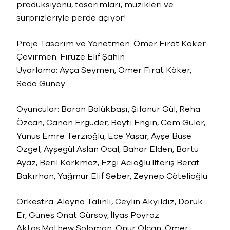
prodüksiyonu, tasarımları, müzikleri ve
sürprizleriyle perde açıyor!
Proje Tasarım ve Yönetmen: Ömer Fırat Köker
Çevirmen: Firuze Elif Şahin
Uyarlama: Ayça Seymen, Ömer Fırat Köker,
Seda Güney
Oyuncular: Baran Bölükbaşı, Şifanur Gül, Reha
Özcan, Canan Ergüder, Beyti Engin, Cem Güler,
Yunus Emre Terzioğlu, Ece Yaşar, Ayşe Buse
Özgel, Ayşegül Aslan Öcal, Bahar Elden, Bartu
Ayaz, Beril Korkmaz, Ezgi Acıoğlu İlteriş Berat
Bakırhan, Yağmur Elif Seber, Zeynep Çötelioğlu
Orkestra: Aleyna Talınlı, Ceylin Akyıldız, Doruk
Er, Güneş Onat Gürsoy, İlyas Poyraz
Aktaş,Mathew Solomon, Onur Olcan, Ömer