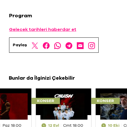
Program
Gelecek tarihleri haberdar et
Paylaş
Bunlar da İlginizi Çekebilir
KONSER
KONSER
Paz 18:00
12 Eyl
Cmt 18:00
10 Eki
C