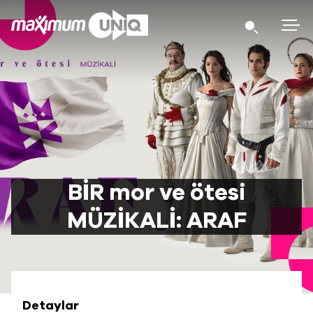
BİR mor ve ötesi
MÜZİKALİ: ARAF
Detaylar