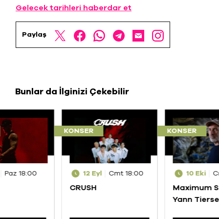
Gelecek tarihleri haberdar et
Paylaş
Bunlar da İlginizi Çekebilir
KONSER
KONSER
Paz 18:00
12 Eyl
Cmt 18:00
10 Eki
C
CRUSH
Maximum S
Yann Tiers