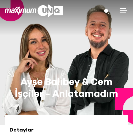
Ayşe Balıbey & Cem
İşçiler - Anlatamadım
Detaylar