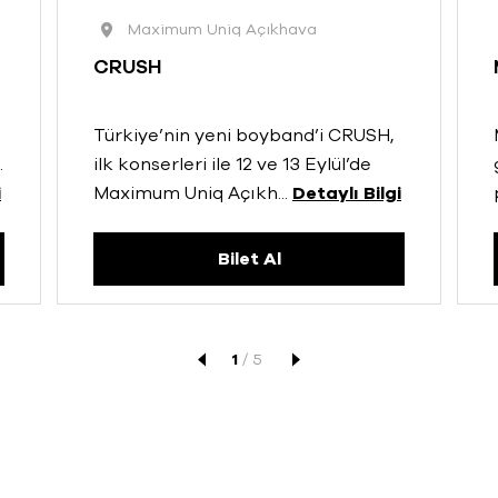
Maximum Uniq Açıkhava
CRUSH
Türkiye’nin yeni boyband’i CRUSH,
.
ilk konserleri ile 12 ve 13 Eylül’de
i
Maximum Uniq Açıkh
...
Detaylı Bilgi
Bilet Al
1
/
5