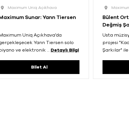
Maximum Uniq Açıkhava
Maximum
Maximum Sunar: Yann Tiersen
Bülent Ort
Değmiş Şa
Maximum Uniq Açıkhava’da
Usta müzisy
gerçekleşecek Yann Tiersen solo
projesi "Ka
piyano ve elektronik
...
Detaylı Bilgi
Şarkılar" ile
Bilet Al