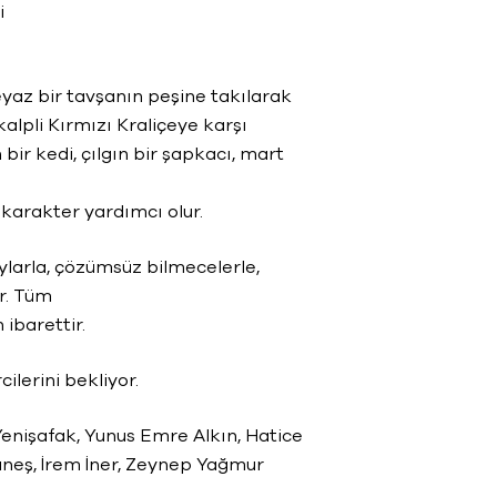
i
beyaz bir tavşanın peşine takılarak
kalpli Kırmızı Kraliçeye karşı
ir kedi, çılgın bir şapkacı, mart
karakter yardımcı olur.
aylarla, çözümsüz bilmecelerle,
r. Tüm
ibarettir.
lerini bekliyor.
Yenişafak, Yunus Emre Alkın, Hatice
neş, İrem İner, Zeynep Yağmur