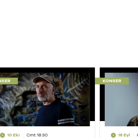
NSER
KONSER
10 Eki
Cmt 18:30
18 Eyl