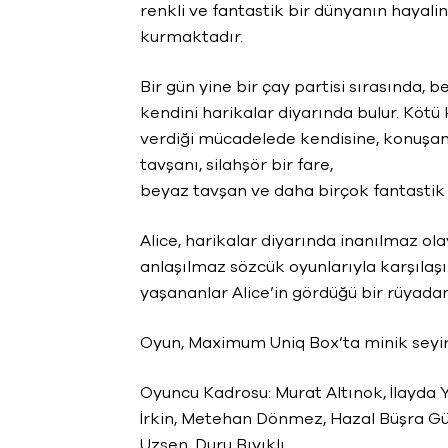
renkli ve fantastik bir dünyanın hayalin
kurmaktadır.
Bir gün yine bir çay partisi sırasında, 
kendini harikalar diyarında bulur. Kötü 
verdiği mücadelede kendisine, konuşan b
tavşanı, silahşör bir fare,
beyaz tavşan ve daha birçok fantastik 
Alice, harikalar diyarında inanılmaz ol
anlaşılmaz sözcük oyunlarıyla karşılaşı
yaşananlar Alice’in gördüğü bir rüyadan 
Oyun, Maximum Uniq Box’ta minik seyirci
Oyuncu Kadrosu: Murat Altınok, İlayda 
İrkin, Metehan Dönmez, Hazal Büşra Gü
Uzşen, Duru Bıyıklı