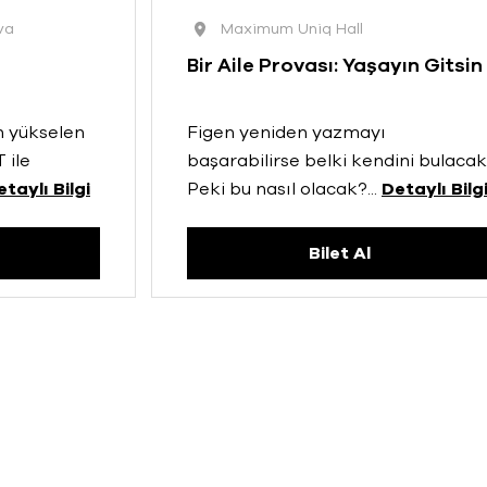
va
Maximum Uniq Hall
Bir Aile Provası: Yaşayın Gitsin
n yükselen
Figen yeniden yazmayı
 ile
başarabilirse belki kendini bulacak
etaylı Bilgi
Peki bu nasıl olacak?
...
Detaylı Bilg
Bilet Al